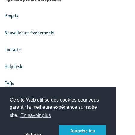
Projets
Nouvelles et événements
Contacts
Helpdesk
FAQs
Conditions générales
Ce site Web utilise des cookies pour vous
garantir la meilleure expérience sur notre
site.
En savoir plus
Avis de confidentialité
Autorise les
Refuser