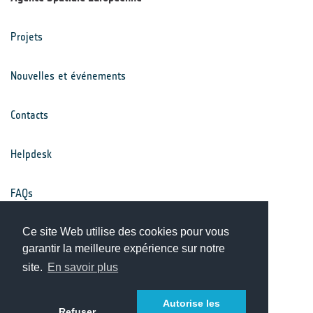
Projets
Nouvelles et événements
Contacts
Helpdesk
FAQs
Conditions générales
Ce site Web utilise des cookies pour vous
garantir la meilleure expérience sur notre
site.
En savoir plus
Avis de confidentialité
Autorise les
Refuser