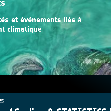
ts
ités et événements liés à
nt climatique
25