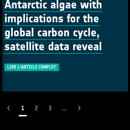
Antarctic algae with
implications for the
global carbon cycle,
satellite data reveal
LIRE L'ARTICLE COMPLET
(actuel)
1
2
3
...