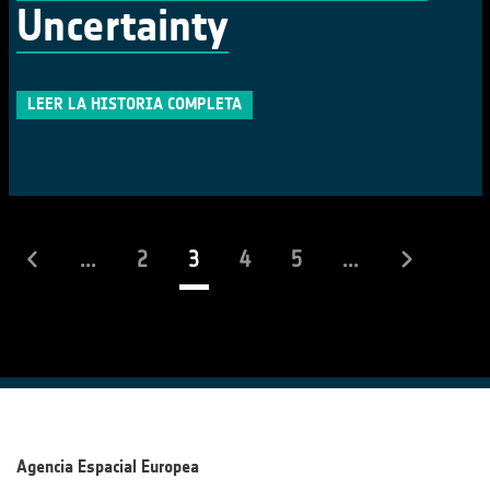
Uncertainty
LEER LA HISTORIA COMPLETA
(actual)
...
2
3
4
5
...
Agencia Espacial Europea