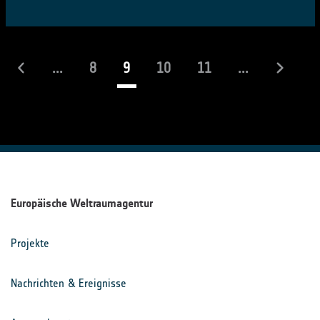
(laufend)
...
8
9
10
11
...
Europäische Weltraumagentur
Projekte
Nachrichten & Ereignisse