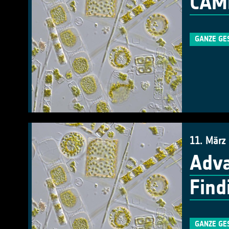
CAMP
GANZE GE
11. März
Adva
Find
GANZE GE