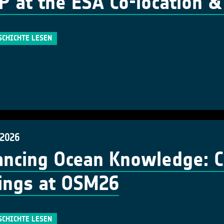
 at the ESA Co-location 
SCHICHTE LESEN
 2026
ncing Ocean Knowledge: CA
ings at OSM26
SCHICHTE LESEN