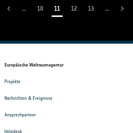
(laufend)
...
10
11
12
13
...
Europäische Weltraumagentur
Projekte
Nachrichten & Ereignisse
Ansprechpartner
Helpdesk