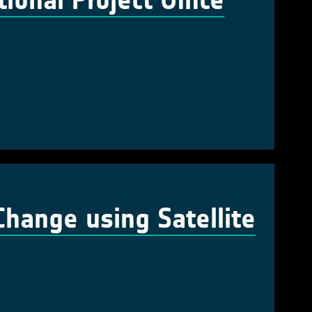
onal Project Office
hange using Satellite