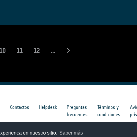
10
11
12
...
s
Contactos
Helpdesk
Preguntas
Términos y
Avi
frecuentes
condiciones
pri
s
xperienca en nuestro sitio.
Saber más