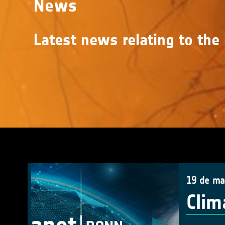
News
Latest news relating to the 
19 de ma
Clim