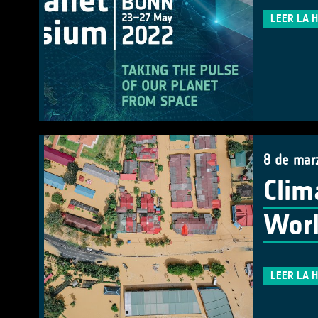
LEER LA 
8 de mar
Clim
Work
LEER LA 