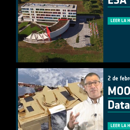
ESA 
LEER LA 
2 de feb
MOOC
Data
LEER LA 