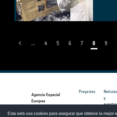
(current)
...
4
5
6
7
8
9
Proyectos
Noticia
Agencia Espacial
y
Europea
evento
Esta web usa cookies para asegurar que obtiene la mejor e