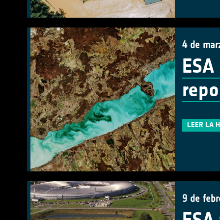
4 de mar
ESA 
repo
LEER LA 
9 de feb