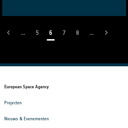
(actueel)
...
5
6
7
8
...
European Space Agency
Projecten
Nieuws & Evenementen