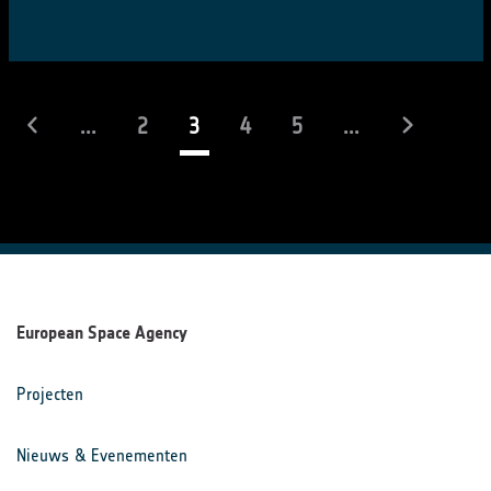
(actueel)
...
2
3
4
5
...
European Space Agency
Projecten
Nieuws & Evenementen