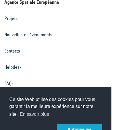
Agence Spatiale Européenne
Projets
Nouvelles et événements
Contacts
Helpdesk
FAQs
Conditions générales
Ce site Web utilise des cookies pour vous
garantir la meilleure expérience sur notre
site.
En savoir plus
Avis de confidentialité
Autorise les