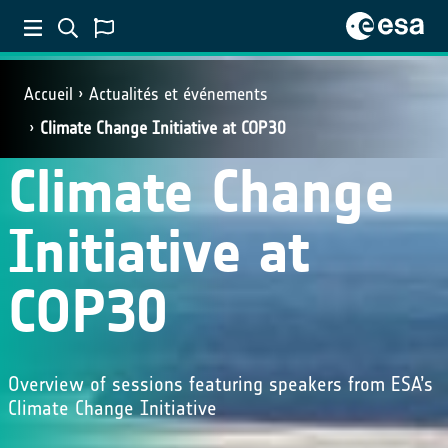
Accueil
Actualités et événements
Climate Change Initiative at COP30
Climate Change
Initiative at
COP30
Overview of sessions featuring speakers from ESA’s
Climate Change Initiative