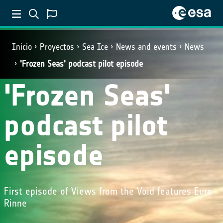
Inicio
Proyectos
Sea Ice
News and events
News
'Frozen Seas' podcast pilot episode
'Frozen Seas'
podcast pilot
episode
First episode of Views from the Void features Euro
Rinne